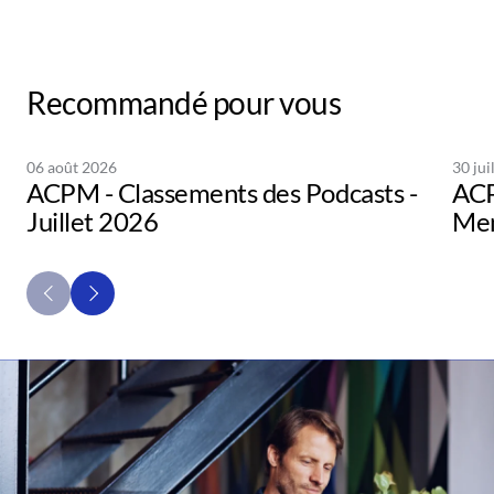
Recommandé pour vous
06 août 2026
30 jui
ACPM - Classements des Podcasts -
ACP
Juillet 2026
Men