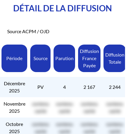
DÉTAIL DE LA DIFFUSION
Source ACPM / OJD
Diffusion
Diffusion
Période
Source
Parution
France
Totale
Payée
Décembre
PV
4
2 167
2 244
2025
Novembre
contenu
contenu
contenu
contenu
2025
caché
caché
caché
caché
Octobre
contenu
contenu
contenu
contenu
2025
caché
caché
caché
caché