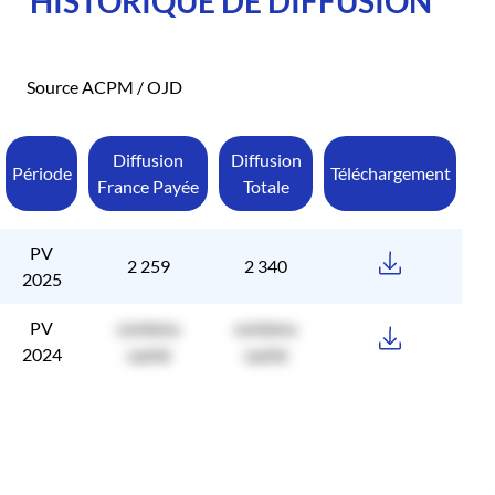
HISTORIQUE DE DIFFUSION
Source ACPM / OJD
Diffusion
Diffusion
Période
Téléchargement
France Payée
Totale
PV
2 259
2 340
2025
PV
contenu
contenu
2024
caché
caché