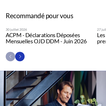
Recommandé pour vous
30 juillet 2026
27 jui
ACPM - Déclarations Déposées
Les 
Mensuelles OJD DDM - Juin 2026
pre