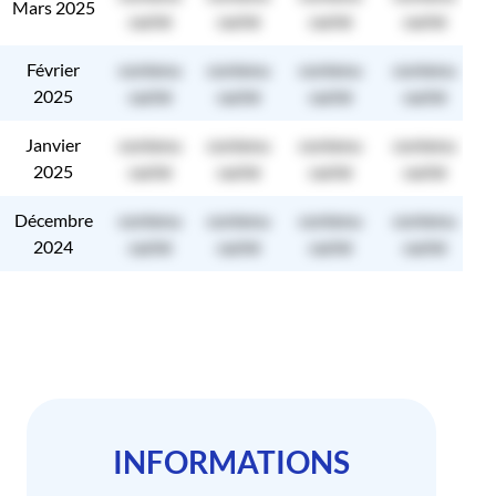
Mars 2025
caché
caché
caché
caché
Février
contenu
contenu
contenu
contenu
2025
caché
caché
caché
caché
Janvier
contenu
contenu
contenu
contenu
2025
caché
caché
caché
caché
Décembre
contenu
contenu
contenu
contenu
2024
caché
caché
caché
caché
INFORMATIONS