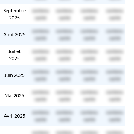
Septembre
contenu
contenu
contenu
contenu
2025
caché
caché
caché
caché
contenu
contenu
contenu
contenu
Août 2025
caché
caché
caché
caché
Juillet
contenu
contenu
contenu
contenu
2025
caché
caché
caché
caché
contenu
contenu
contenu
contenu
Juin 2025
caché
caché
caché
caché
contenu
contenu
contenu
contenu
Mai 2025
caché
caché
caché
caché
contenu
contenu
contenu
contenu
Avril 2025
caché
caché
caché
caché
contenu
contenu
contenu
contenu