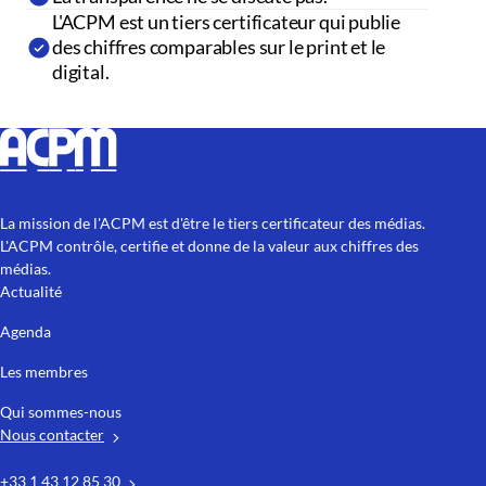
L'ACPM est un tiers certificateur qui publie
des chiffres comparables sur le print et le
digital.
La mission de l'ACPM est d'être le tiers certificateur des médias.
L'ACPM contrôle, certifie et donne de la valeur aux chiffres des
médias.
Actualité
Agenda
Les membres
Qui sommes-nous
Nous contacter
+33 1 43 12 85 30