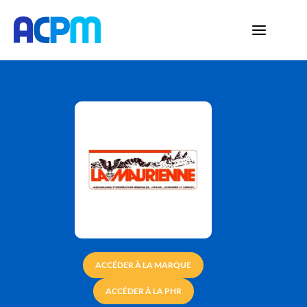
ACCÉDER À LA MARQUE
ACCÉDER À LA PHR