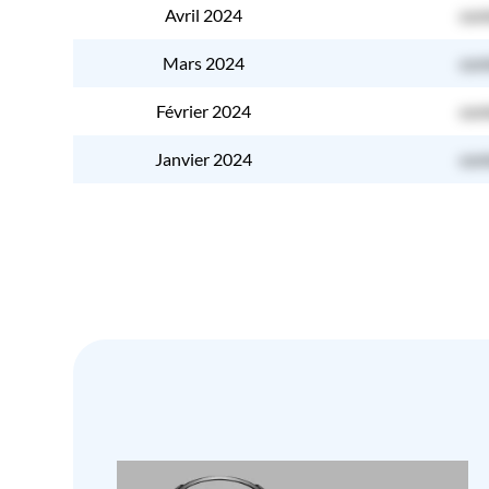
Avril 2024
con
Mars 2024
con
Février 2024
con
Janvier 2024
con