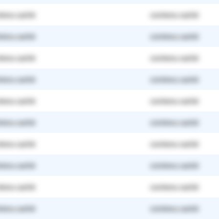
tenu caché
contenu caché
tenu caché
contenu caché
tenu caché
contenu caché
tenu caché
contenu caché
tenu caché
contenu caché
tenu caché
contenu caché
tenu caché
contenu caché
tenu caché
contenu caché
tenu caché
contenu caché
tenu caché
contenu caché