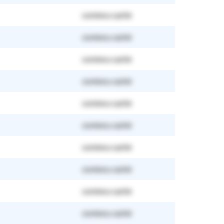
contenu caché
contenu caché
contenu caché
contenu caché
contenu caché
contenu caché
contenu caché
contenu caché
contenu caché
contenu caché