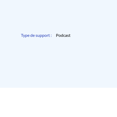
Type de support :
Podcast