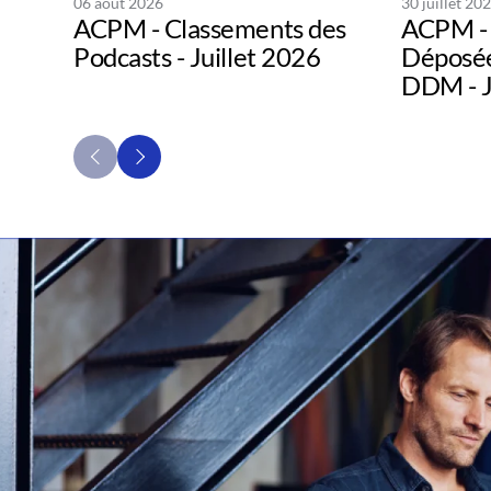
06 août 2026
30 juillet 20
ACPM - Classements des
ACPM - 
Podcasts - Juillet 2026
Déposée
DDM - J