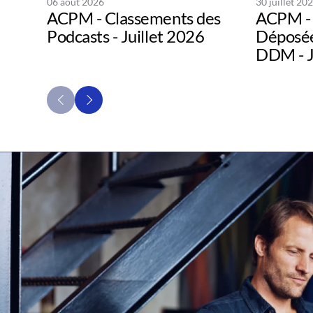
06 août 2026
30 juillet 20
ACPM - Classements des
ACPM - 
Podcasts - Juillet 2026
Déposée
DDM - J