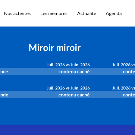
Nos activités
Les membres
Actualité
Agenda
Miroir miroir
Juil. 2026 vs Juin. 2026
Juil. 2026 v
ance
contenu caché
conte
Juil. 2026 vs Juin. 2026
Juil. 2026 v
onde
contenu caché
conte