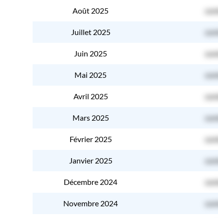
Août 2025
con
Juillet 2025
con
Juin 2025
con
Mai 2025
con
Avril 2025
con
Mars 2025
con
Février 2025
con
Janvier 2025
con
Décembre 2024
con
Novembre 2024
con