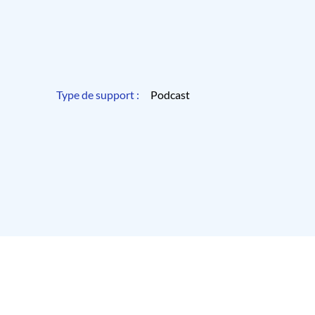
Type de support :
Podcast