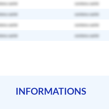
tenu caché
contenu caché
tenu caché
contenu caché
tenu caché
contenu caché
tenu caché
contenu caché
INFORMATIONS