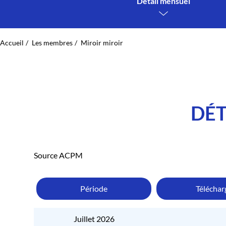
Détail mensuel
Accueil
Les membres
Miroir miroir
DÉT
Source ACPM
Période
Télécha
Juillet 2026