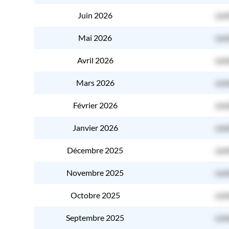
Juin 2026
con
Mai 2026
con
Avril 2026
con
Mars 2026
con
Février 2026
con
Janvier 2026
con
Décembre 2025
con
Novembre 2025
con
Octobre 2025
con
Septembre 2025
con