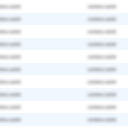
tenu caché
contenu caché
tenu caché
contenu caché
tenu caché
contenu caché
tenu caché
contenu caché
tenu caché
contenu caché
tenu caché
contenu caché
tenu caché
contenu caché
tenu caché
contenu caché
tenu caché
contenu caché
tenu caché
contenu caché