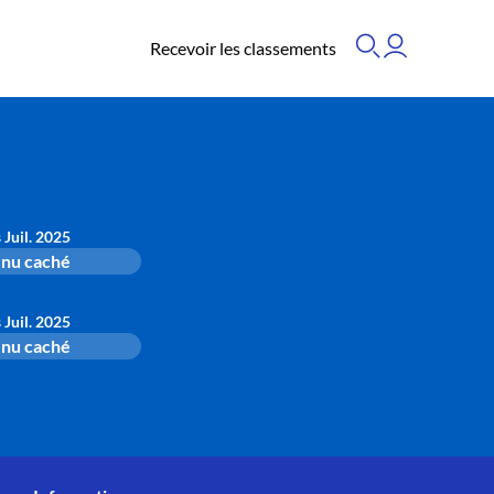
Recevoir les classements
s Juil. 2025
nu caché
s Juil. 2025
nu caché