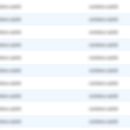
tenu caché
contenu caché
tenu caché
contenu caché
tenu caché
contenu caché
tenu caché
contenu caché
tenu caché
contenu caché
tenu caché
contenu caché
tenu caché
contenu caché
tenu caché
contenu caché
tenu caché
contenu caché
tenu caché
contenu caché