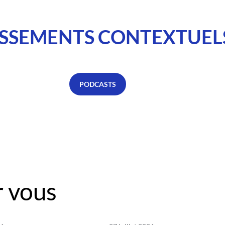
SSEMENTS CONTEXTUEL
PODCASTS
 vous