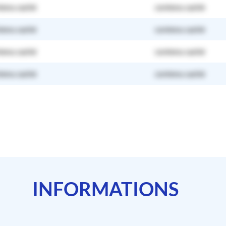
tenu caché
contenu caché
tenu caché
contenu caché
tenu caché
contenu caché
tenu caché
contenu caché
INFORMATIONS