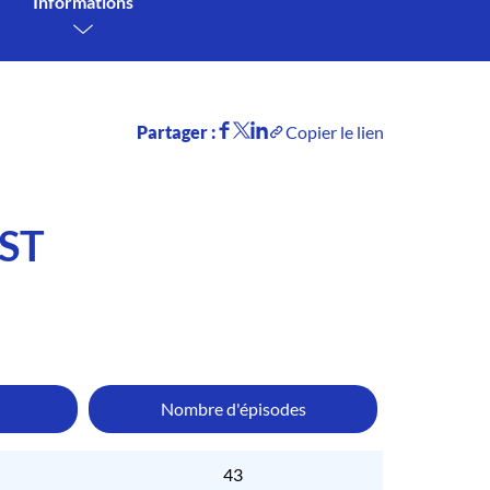
Informations
Partager :
Copier le lien
ST
Nombre d'épisodes
43