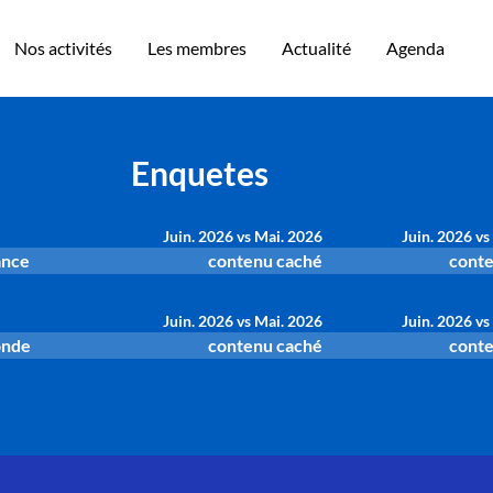
Nos activités
Les membres
Actualité
Agenda
Enquetes
Juin. 2026 vs Mai. 2026
Juin. 2026 vs
ance
contenu caché
conte
Juin. 2026 vs Mai. 2026
Juin. 2026 vs
onde
contenu caché
conte