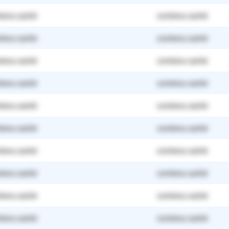
tenu caché
contenu caché
tenu caché
contenu caché
tenu caché
contenu caché
tenu caché
contenu caché
tenu caché
contenu caché
tenu caché
contenu caché
tenu caché
contenu caché
tenu caché
contenu caché
tenu caché
contenu caché
tenu caché
contenu caché