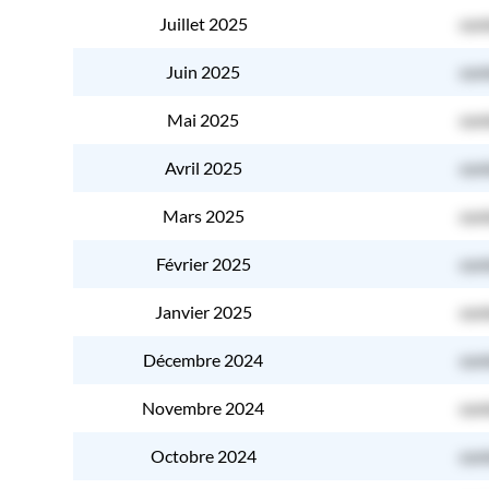
Juillet 2025
con
Juin 2025
con
Mai 2025
con
Avril 2025
con
Mars 2025
con
Février 2025
con
Janvier 2025
con
Décembre 2024
con
Novembre 2024
con
Octobre 2024
con