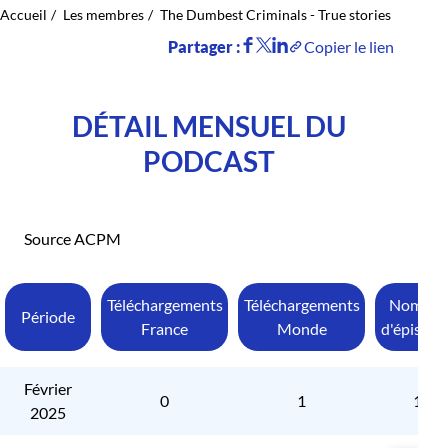
Accueil
Les membres
The Dumbest Criminals - True stories
Partager :
Copier le lien
DÉTAIL MENSUEL DU
PODCAST
Source ACPM
Téléchargements
Téléchargements
Nombre
Période
France
Monde
d'épisode
Février
0
1
1
2025