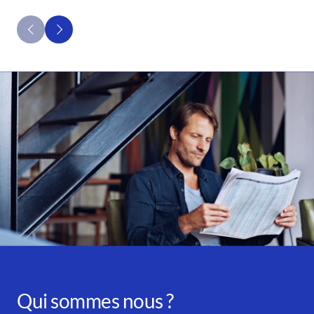
Qui sommes nous ?