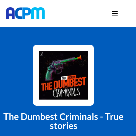
The Dumbest Criminals - True
stories