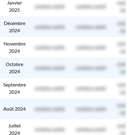
Janvier
contenu
contenu caché
contenu caché
2025
caché
Décembre
contenu
contenu caché
contenu caché
2024
caché
Novembre
contenu
contenu caché
contenu caché
2024
caché
Octobre
contenu
contenu caché
contenu caché
2024
caché
Septembre
contenu
contenu caché
contenu caché
2024
caché
contenu
Août 2024
contenu caché
contenu caché
caché
Juillet
contenu
contenu caché
contenu caché
2024
caché