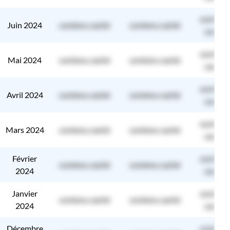
contenu
Juin 2024
contenu caché
contenu caché
caché
contenu
Mai 2024
contenu caché
contenu caché
caché
contenu
Avril 2024
contenu caché
contenu caché
caché
contenu
Mars 2024
contenu caché
contenu caché
caché
Février
contenu
contenu caché
contenu caché
2024
caché
Janvier
contenu
contenu caché
contenu caché
2024
caché
Décembre
contenu