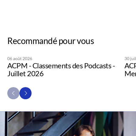
Recommandé pour vous
06 août 2026
30 jui
ACPM - Classements des Podcasts -
ACP
Juillet 2026
Men