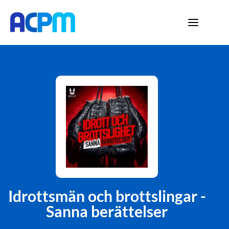
Idrottsmän och brottslingar -
Sanna berättelser