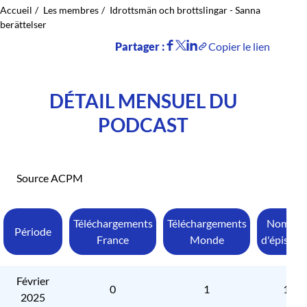
Accueil
Les membres
Idrottsmän och brottslingar - Sanna
berättelser
Partager :
Copier le lien
DÉTAIL MENSUEL DU
PODCAST
Source ACPM
Téléchargements
Téléchargements
Nombre
Période
France
Monde
d'épisode
Février
0
1
1
2025