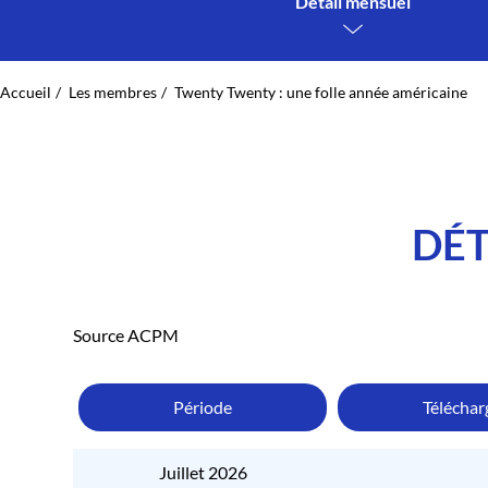
Détail mensuel
Accueil
Les membres
Twenty Twenty : une folle année américaine
DÉT
Source ACPM
Période
Télécha
Juillet 2026