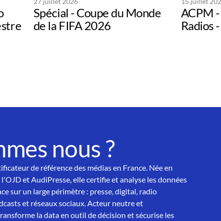
27 juillet 2026
15 juillet 20
o
Spécial - Coupe du Monde
ACPM - 
estre
de la FIFA 2026
Radios -
mmes nous ?
tificateur de référence des médias en France. Née en
 l'OJD et AudiPresse, elle certifie et analyse les données
ce sur un large périmètre : presse, digital, radio
asts et réseaux sociaux. Acteur neutre et
nsforme la data en outil de décision et sécurise les