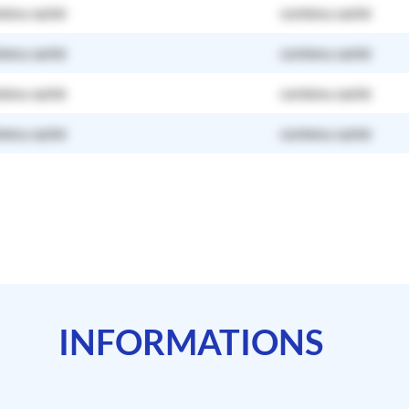
tenu caché
contenu caché
tenu caché
contenu caché
tenu caché
contenu caché
tenu caché
contenu caché
INFORMATIONS