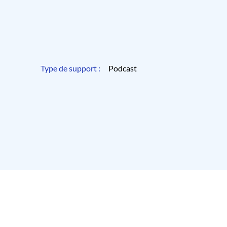
Type de support :
Podcast