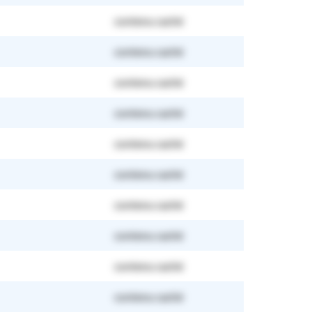
contenu caché
contenu caché
contenu caché
contenu caché
contenu caché
contenu caché
contenu caché
contenu caché
contenu caché
contenu caché