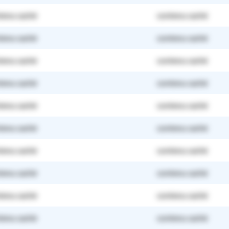
tenu caché
contenu caché
tenu caché
contenu caché
tenu caché
contenu caché
tenu caché
contenu caché
tenu caché
contenu caché
tenu caché
contenu caché
tenu caché
contenu caché
tenu caché
contenu caché
tenu caché
contenu caché
tenu caché
contenu caché