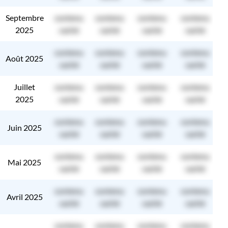
Septembre
contenu
contenu
contenu
contenu
2025
caché
caché
caché
caché
contenu
contenu
contenu
contenu
Août 2025
caché
caché
caché
caché
Juillet
contenu
contenu
contenu
contenu
2025
caché
caché
caché
caché
contenu
contenu
contenu
contenu
Juin 2025
caché
caché
caché
caché
contenu
contenu
contenu
contenu
Mai 2025
caché
caché
caché
caché
contenu
contenu
contenu
contenu
Avril 2025
caché
caché
caché
caché
contenu
contenu
contenu
contenu