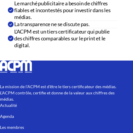
Le marché publicitaire a besoin de chiffres
fiables et incontestés pour investir dans les
médias.
La transparence ne se discute pas.
L'ACPM est un tiers certificateur qui publie
des chiffres comparables sur le print et le
digital.
La mission de l'ACPM est d'être le tiers certificateur des médias.
L'ACPM contrôle, certifie et donne de la valeur aux chiffres des
médias.
Actualité
Agenda
Les membres