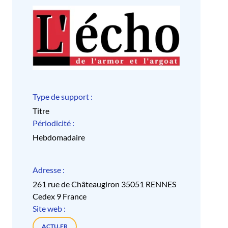
Type de support :
Titre
Périodicité :
Hebdomadaire
Adresse :
261 rue de Châteaugiron 35051 RENNES
Cedex 9 France
Site web :
ACTU.FR