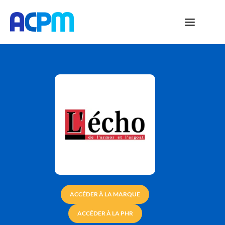
ACCÉDER À LA MARQUE
ACCÉDER À LA PHR