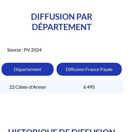
DIFFUSION PAR
DÉPARTEMENT
Source : PV 2024
Département
Diffusion France Payée
22 Côtes-d'Armor
6 495