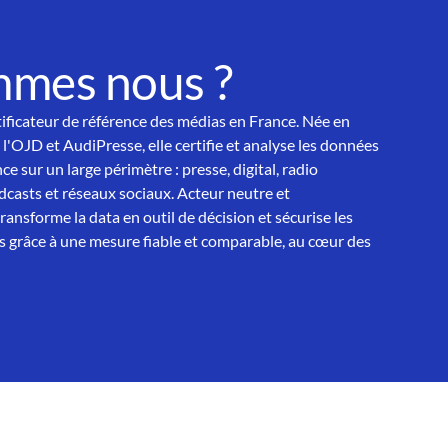
mmes nous ?
tificateur de référence des médias en France. Née en
 l'OJD et AudiPresse, elle certifie et analyse les données
ce sur un large périmètre : presse, digital, radio
asts et réseaux sociaux. Acteur neutre et
nsforme la data en outil de décision et sécurise les
 grâce à une mesure fiable et comparable, au cœur des