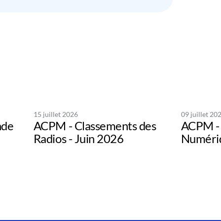
15 juillet 2026
09 juillet 20
nde
ACPM - Classements des
ACPM -
Radios - Juin 2026
Numériq