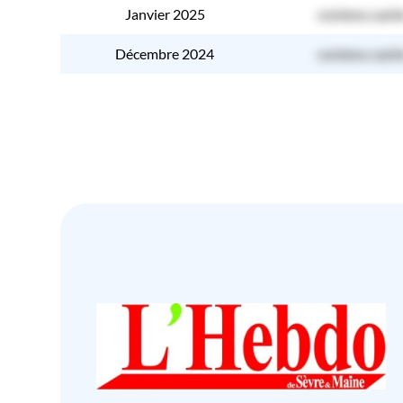
Janvier 2025
contenu cach
Décembre 2024
contenu cach