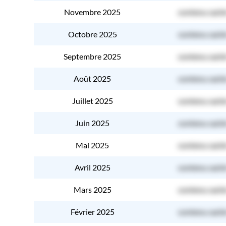
Novembre 2025
contenu cach
Octobre 2025
contenu cach
Septembre 2025
contenu cach
Août 2025
contenu cach
Juillet 2025
contenu cach
Juin 2025
contenu cach
Mai 2025
contenu cach
Avril 2025
contenu cach
Mars 2025
contenu cach
Février 2025
contenu cach