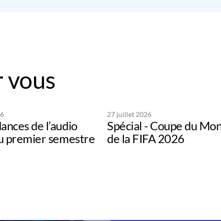
 vous
26
27 juillet 2026
ances de l’audio
Spécial - Coupe du Mo
au premier semestre
de la FIFA 2026