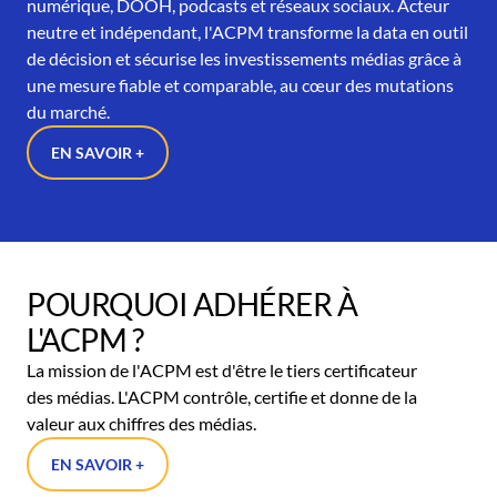
numérique, DOOH, podcasts et réseaux sociaux. Acteur
neutre et indépendant, l'ACPM transforme la data en outil
de décision et sécurise les investissements médias grâce à
une mesure fiable et comparable, au cœur des mutations
du marché.
EN SAVOIR +
POURQUOI ADHÉRER À
L'ACPM ?
La mission de l'ACPM est d'être le tiers certificateur
des médias. L'ACPM contrôle, certifie et donne de la
valeur aux chiffres des médias.
EN SAVOIR +