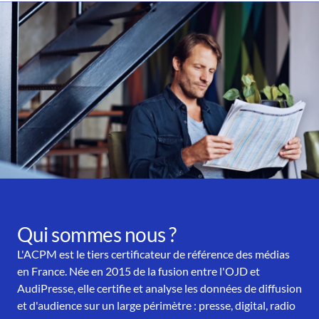
Qui sommes nous ?
L'ACPM est le tiers certificateur de référence des médias
en France. Née en 2015 de la fusion entre l'OJD et
AudiPresse, elle certifie et analyse les données de diffusion
et d'audience sur un large périmètre : presse, digital, radio