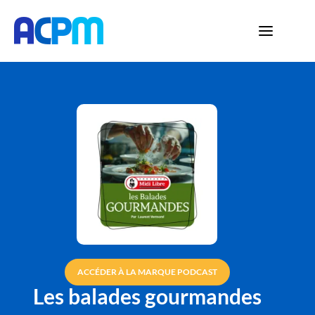
ACCÉDER À LA MARQUE PODCAST
Les balades gourmandes