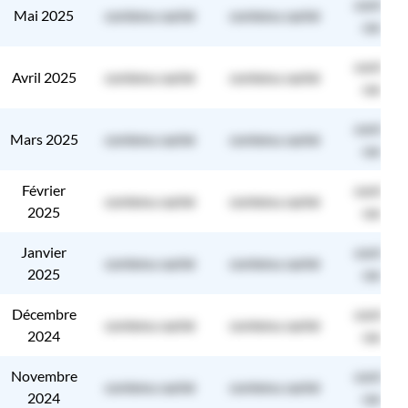
contenu
Mai 2025
contenu caché
contenu caché
caché
contenu
Avril 2025
contenu caché
contenu caché
caché
contenu
Mars 2025
contenu caché
contenu caché
caché
Février
contenu
contenu caché
contenu caché
2025
caché
Janvier
contenu
contenu caché
contenu caché
2025
caché
Décembre
contenu
contenu caché
contenu caché
2024
caché
Novembre
contenu
contenu caché
contenu caché
2024
caché