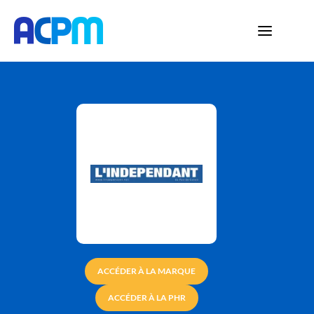
ACCÉDER À LA MARQUE
ACCÉDER À LA PHR