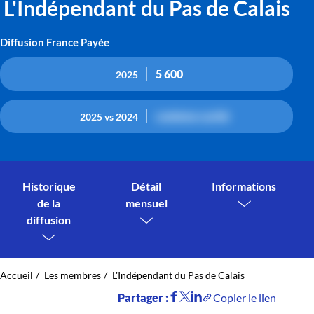
L'Indépendant du Pas de Calais
Diffusion France Payée
5 600
2025
contenu caché
2025 vs 2024
Historique
Détail
Informations
de la
mensuel
diffusion
Accueil
Les membres
L'Indépendant du Pas de Calais
Partager :
Copier le lien