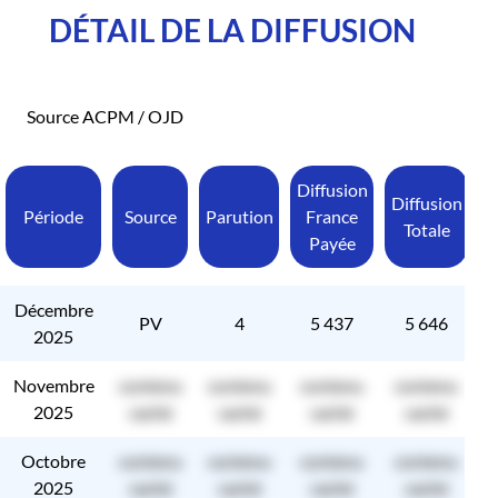
DÉTAIL DE LA DIFFUSION
Source ACPM / OJD
Diffusion
Diffusion
Période
Source
Parution
France
Totale
Payée
Décembre
PV
4
5 437
5 646
2025
Novembre
contenu
contenu
contenu
contenu
2025
caché
caché
caché
caché
Octobre
contenu
contenu
contenu
contenu
2025
caché
caché
caché
caché