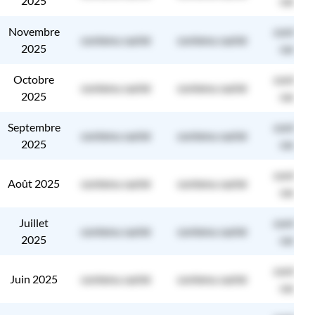
2025
caché
Novembre
contenu
contenu caché
contenu caché
2025
caché
Octobre
contenu
contenu caché
contenu caché
2025
caché
Septembre
contenu
contenu caché
contenu caché
2025
caché
contenu
Août 2025
contenu caché
contenu caché
caché
Juillet
contenu
contenu caché
contenu caché
2025
caché
contenu
Juin 2025
contenu caché
contenu caché
caché