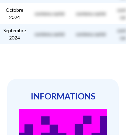
Octobre
contenu
contenu caché
contenu caché
2024
caché
Septembre
contenu
contenu caché
contenu caché
2024
caché
INFORMATIONS