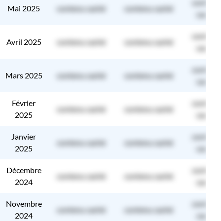
contenu
Mai 2025
contenu caché
contenu caché
caché
contenu
Avril 2025
contenu caché
contenu caché
caché
contenu
Mars 2025
contenu caché
contenu caché
caché
Février
contenu
contenu caché
contenu caché
2025
caché
Janvier
contenu
contenu caché
contenu caché
2025
caché
Décembre
contenu
contenu caché
contenu caché
2024
caché
Novembre
contenu
contenu caché
contenu caché
2024
caché