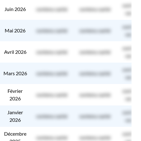
contenu
Juin 2026
contenu caché
contenu caché
caché
contenu
Mai 2026
contenu caché
contenu caché
caché
contenu
Avril 2026
contenu caché
contenu caché
caché
contenu
Mars 2026
contenu caché
contenu caché
caché
Février
contenu
contenu caché
contenu caché
2026
caché
Janvier
contenu
contenu caché
contenu caché
2026
caché
Décembre
contenu
contenu caché
contenu caché