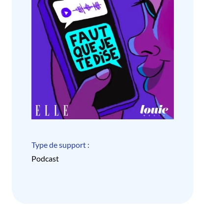
Type de support :
Podcast