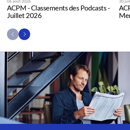
06 août 2026
30 jui
ACPM - Classements des Podcasts -
ACP
Juillet 2026
Men