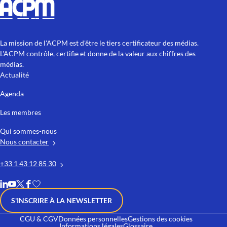
La mission de l'ACPM est d'être le tiers certificateur des médias.
L'ACPM contrôle, certifie et donne de la valeur aux chiffres des
médias.
Actualité
Agenda
Les membres
Qui sommes-nous
Nous contacter
+33 1 43 12 85 30
S'INSCRIRE À LA NEWSLETTER
CGU & CGV
Données personnelles
Gestions des cookies
Informations légales
Glossaire