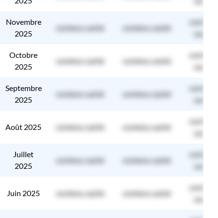
2025
caché
Novembre
contenu
contenu caché
contenu caché
2025
caché
Octobre
contenu
contenu caché
contenu caché
2025
caché
Septembre
contenu
contenu caché
contenu caché
2025
caché
contenu
Août 2025
contenu caché
contenu caché
caché
Juillet
contenu
contenu caché
contenu caché
2025
caché
contenu
Juin 2025
contenu caché
contenu caché
caché