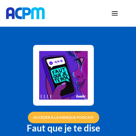
ACCÉDER À LA MARQUE PODCAST
Faut que je te dise