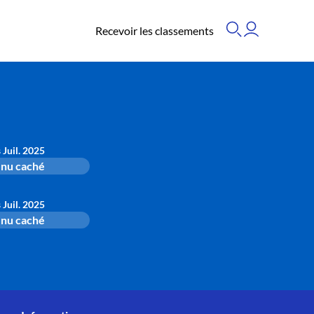
Recevoir les classements
s Juil. 2025
nu caché
s Juil. 2025
nu caché