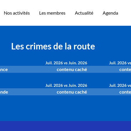
Nos activités
Les membres
Actualité
Agenda
Les crimes de la route
Juil. 2026 vs Juin. 2026
Juil. 2026 v
ance
contenu caché
conte
Juil. 2026 vs Juin. 2026
Juil. 2026 v
onde
contenu caché
conte