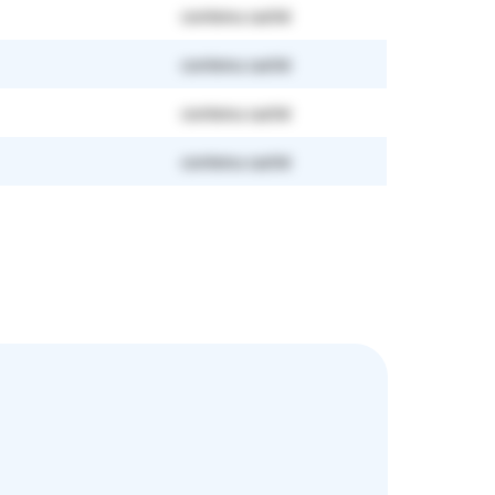
contenu caché
contenu caché
contenu caché
contenu caché