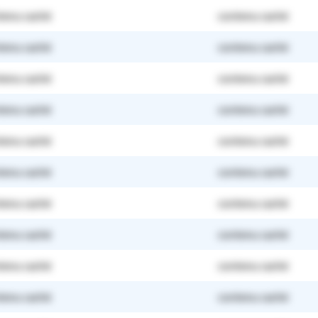
tenu caché
contenu caché
tenu caché
contenu caché
tenu caché
contenu caché
tenu caché
contenu caché
tenu caché
contenu caché
tenu caché
contenu caché
tenu caché
contenu caché
tenu caché
contenu caché
tenu caché
contenu caché
tenu caché
contenu caché