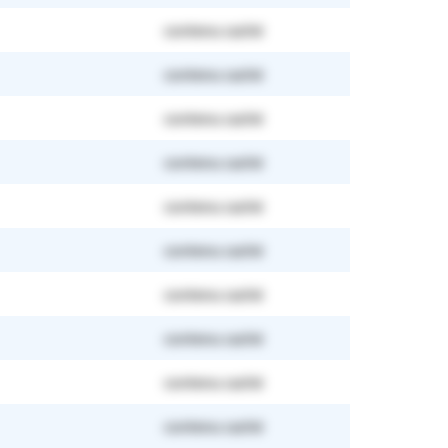
contenu caché
contenu caché
contenu caché
contenu caché
contenu caché
contenu caché
contenu caché
contenu caché
contenu caché
contenu caché