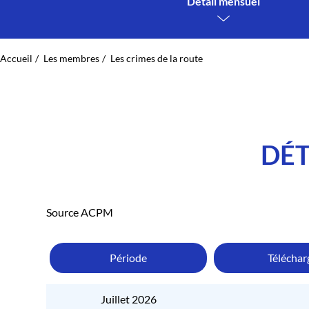
Détail mensuel
Accueil
Les membres
Les crimes de la route
DÉT
Source ACPM
Période
Télécha
Juillet 2026