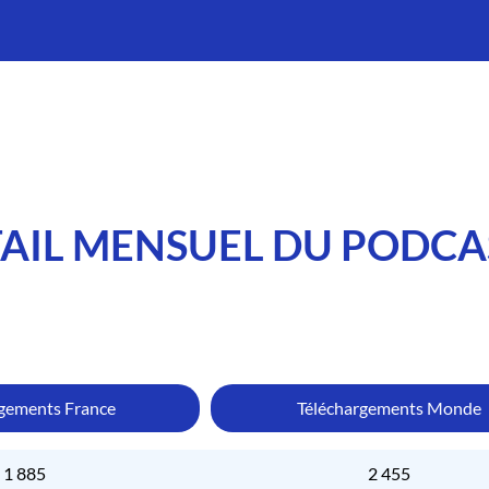
AIL MENSUEL DU PODCA
rgements France
Téléchargements Monde
1 885
2 455