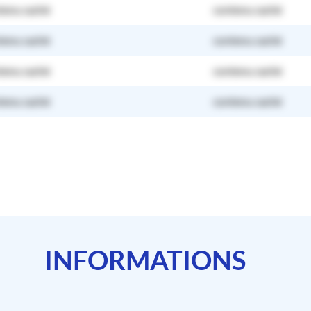
tenu caché
contenu caché
tenu caché
contenu caché
tenu caché
contenu caché
tenu caché
contenu caché
INFORMATIONS