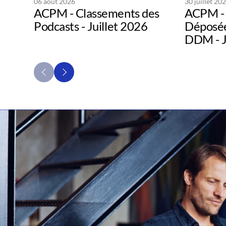
06 août 2026
30 juillet 20
ACPM - Classements des
ACPM - 
Podcasts - Juillet 2026
Déposée
DDM - J