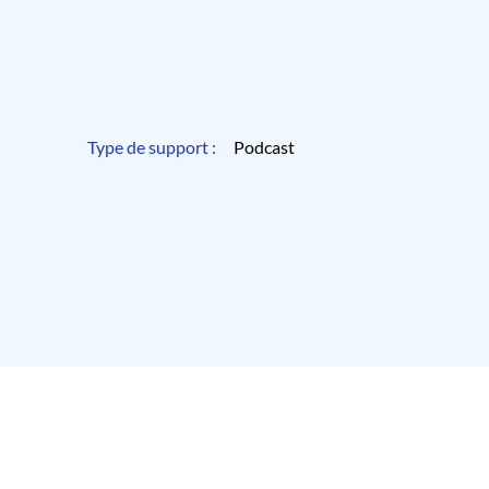
Type de support :
Podcast