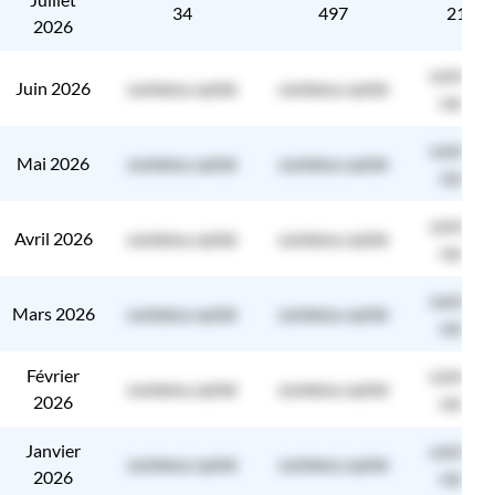
34
497
218
2026
contenu
Juin 2026
contenu caché
contenu caché
caché
contenu
Mai 2026
contenu caché
contenu caché
caché
contenu
Avril 2026
contenu caché
contenu caché
caché
contenu
Mars 2026
contenu caché
contenu caché
caché
Février
contenu
contenu caché
contenu caché
2026
caché
Janvier
contenu
contenu caché
contenu caché
2026
caché