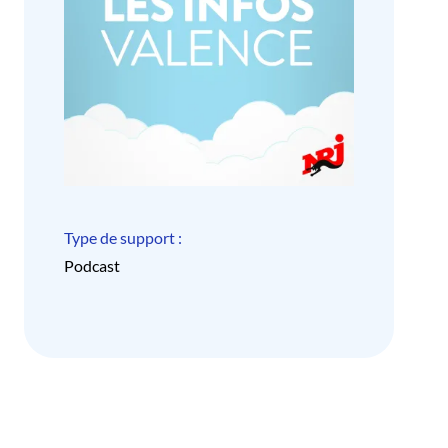
Type de support :
Podcast