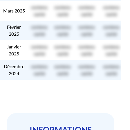
contenu
contenu
contenu
contenu
Mars 2025
caché
caché
caché
caché
Février
contenu
contenu
contenu
contenu
2025
caché
caché
caché
caché
Janvier
contenu
contenu
contenu
contenu
2025
caché
caché
caché
caché
Décembre
contenu
contenu
contenu
contenu
2024
caché
caché
caché
caché
INFORMATIONS