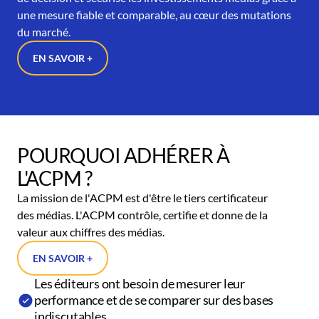
une mesure fiable et comparable, au cœur des mutations
du marché.
EN SAVOIR +
POURQUOI ADHÉRER À
L'ACPM ?
La mission de l'ACPM est d'être le tiers certificateur
des médias. L'ACPM contrôle, certifie et donne de la
valeur aux chiffres des médias.
EN SAVOIR +
Les éditeurs ont besoin de mesurer leur
performance et de se comparer sur des bases
indiscutables.