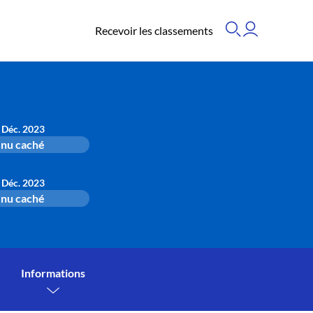
Recevoir les classements
 Déc. 2023
nu caché
 Déc. 2023
nu caché
Informations