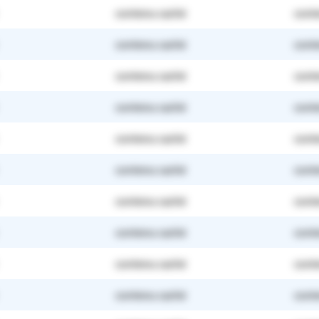
contenu caché
cont
contenu caché
cont
contenu caché
cont
contenu caché
cont
contenu caché
cont
contenu caché
cont
contenu caché
cont
contenu caché
cont
contenu caché
cont
contenu caché
cont