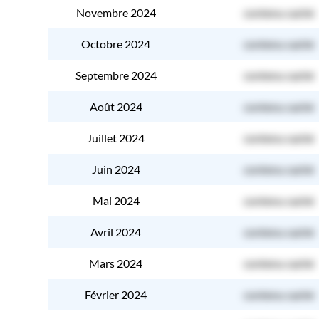
Novembre 2024
contenu caché
Octobre 2024
contenu caché
Septembre 2024
contenu caché
Août 2024
contenu caché
Juillet 2024
contenu caché
Juin 2024
contenu caché
Mai 2024
contenu caché
Avril 2024
contenu caché
Mars 2024
contenu caché
Février 2024
contenu caché