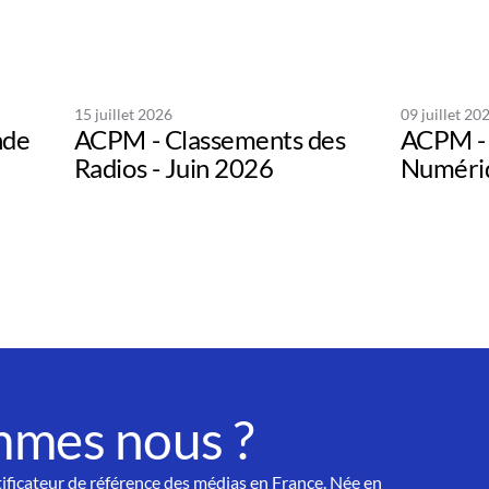
15 juillet 2026
09 juillet 20
nde
ACPM - Classements des
ACPM -
Radios - Juin 2026
Numériq
mmes nous ?
tificateur de référence des médias en France. Née en