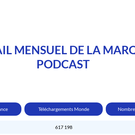
IL MENSUEL DE LA MAR
PODCAST
ance
Téléchargements Monde
Nombre 
617 198