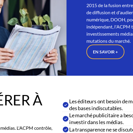
2015 de la fusion entre
de diffusion et d'audien
numérique, DOOH, podc
indépendant, l'ACPM tra
investissements médias
mutations du marché.
EN SAVOIR +
RER À
Les éditeurs ont besoin de m
des bases indiscutables.
Le marché publicitaire a beso
investir dans les médias.
es médias. L'ACPM contrôle,
La transparence ne se discut