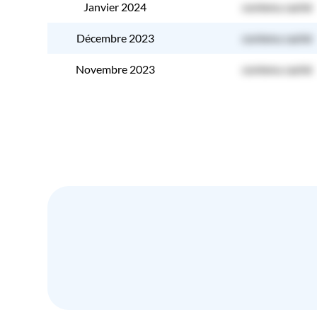
Janvier 2024
contenu caché
Décembre 2023
contenu caché
Novembre 2023
contenu caché