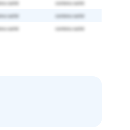
enu caché
contenu caché
enu caché
contenu caché
enu caché
contenu caché