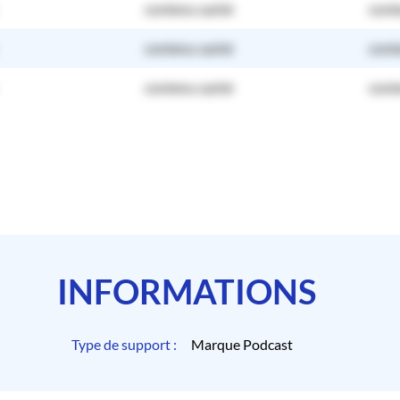
contenu caché
cont
contenu caché
cont
contenu caché
cont
INFORMATIONS
Type de support :
Marque Podcast