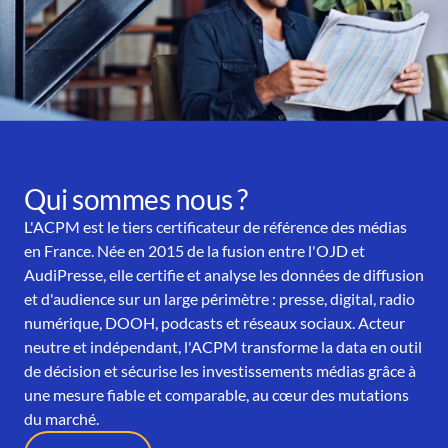
Qui sommes nous ?
L'ACPM est le tiers certificateur de référence des médias
en France. Née en 2015 de la fusion entre l'OJD et
AudiPresse, elle certifie et analyse les données de diffusion
et d'audience sur un large périmètre : presse, digital, radio
numérique, DOOH, podcasts et réseaux sociaux. Acteur
neutre et indépendant, l'ACPM transforme la data en outil
de décision et sécurise les investissements médias grâce à
une mesure fiable et comparable, au cœur des mutations
du marché.