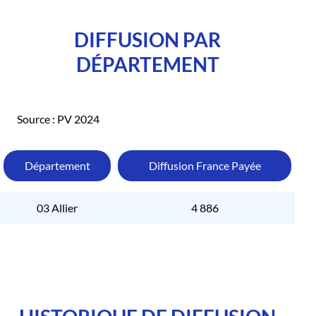
DIFFUSION PAR
DÉPARTEMENT
Source : PV 2024
Département
Diffusion France Payée
03 Allier
4 886