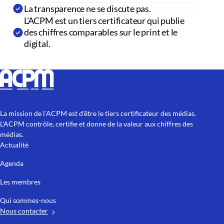
La transparence ne se discute pas.
L'ACPM est un tiers certificateur qui publie
des chiffres comparables sur le print et le
digital.
La mission de l'ACPM est d'être le tiers certificateur des médias.
L'ACPM contrôle, certifie et donne de la valeur aux chiffres des
médias.
Actualité
Agenda
Les membres
Qui sommes-nous
Nous contacter