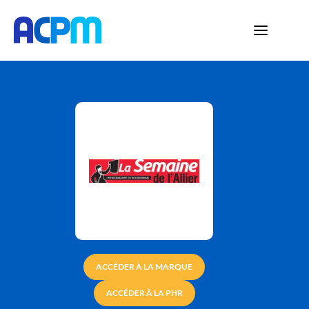
ACCÉDER À LA MARQUE
ACCÉDER À LA PHR