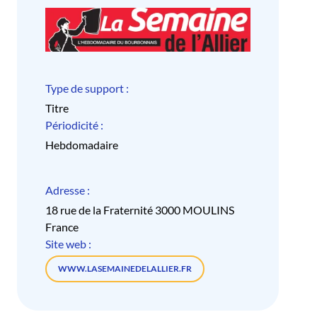
Type de support :
Titre
Périodicité :
Hebdomadaire
Adresse :
18 rue de la Fraternité 3000 MOULINS
France
Site web :
WWW.LASEMAINEDELALLIER.FR