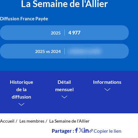
La Semaine de l'Allier
Diffusion France Payée
4 977
2025
contenu caché
2025 vs 2024
Historique
Détail
Informations
de la
mensuel
diffusion
Accueil
Les membres
La Semaine de l'Allier
Partager :
Copier le lien