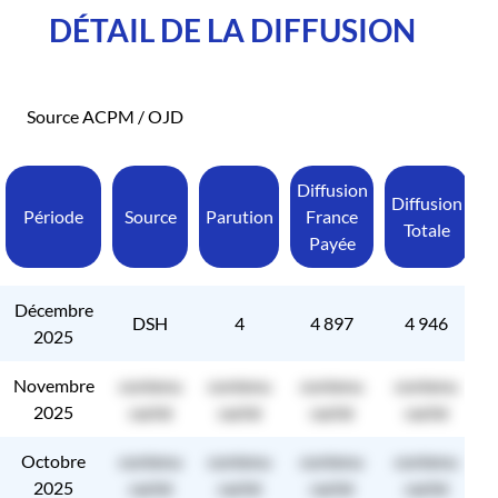
DÉTAIL DE LA DIFFUSION
Source ACPM / OJD
Diffusion
Diffusion
Période
Source
Parution
France
Totale
Payée
Décembre
DSH
4
4 897
4 946
2025
Novembre
contenu
contenu
contenu
contenu
2025
caché
caché
caché
caché
Octobre
contenu
contenu
contenu
contenu
2025
caché
caché
caché
caché