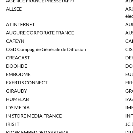
AGENCE FRANCE PRESSE (AFP)
AL
ALLSEE
ARC
éle
AT INTERNET
AU
AUGURE CORPORATE FRANCE
AU
CAFEYN
CA
CGD Compagnie Générale de Diffusion
CI
CREACAST
DE
DOOHDE
DO
EMBODME
EU
EXERTIS CONNECT
Fif
GIRAUDY
GR
HUMELAB
IA
IDS MEDIA
IM
IN STORE MEDIA FRANCE
IN
IRIS IT
JC
KIOSK EMBEDDED SYSTEMS
L'I