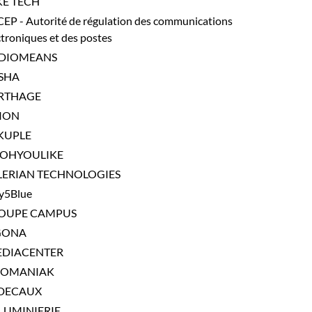
KE TECH
EP - Autorité de régulation des communications
ctroniques et des postes
DIOMEANS
SHA
RTHAGE
SION
KUPLE
OHYOULIKE
LERIAN TECHNOLOGIES
ty5Blue
OUPE CAMPUS
GONA
EDIACENTER
FOMANIAK
 DECAUX
LLUMINIERIE