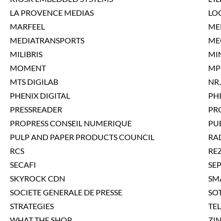
LA PROVENCE MEDIAS
LO
MARFEEL
ME
MEDIATRANSPORTS
ME
MILIBRIS
MIN
MOMENT
MP
MTS DIGILAB
NR
PHENIX DIGITAL
PHI
PRESSREADER
PR
PROPRESS CONSEIL NUMERIQUE
PUB
PULP AND PAPER PRODUCTS COUNCIL
RA
RCS
RE
SECAFI
SE
SKYROCK CDN
SM
SOCIETE GENERALE DE PRESSE
SO
STRATEGIES
TE
WHAT THE SHOP
ZIN