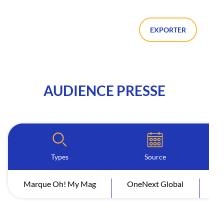
EXPORTER
AUDIENCE PRESSE
Types
Source
Pér
Marque Oh! My Mag
OneNext Global
202