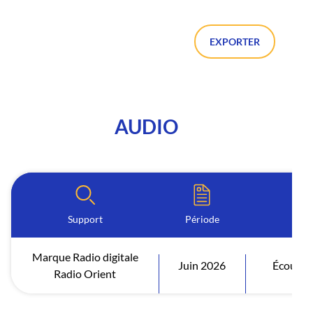
EXPORTER
AUDIO
Support
Période
I
Marque Radio digitale
Juin 2026
Écoutes 
Radio Orient