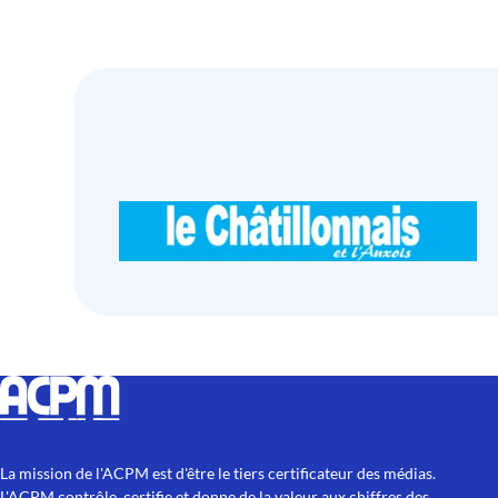
La mission de l'ACPM est d'être le tiers certificateur des médias.
L'ACPM contrôle, certifie et donne de la valeur aux chiffres des