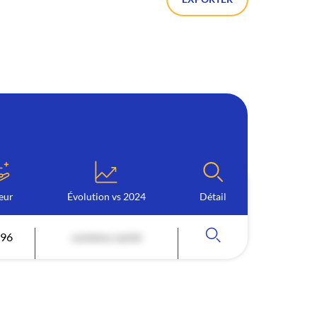
eur
Évolution vs 2024
Détail
896
contenu caché