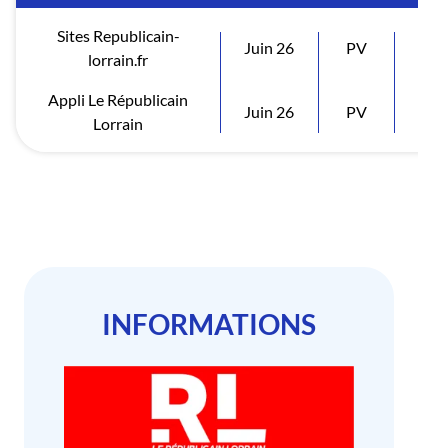
Sites Republicain-
Juin 26
PV
Vis
lorrain.fr
Appli Le Républicain
Juin 26
PV
Vis
Lorrain
INFORMATIONS