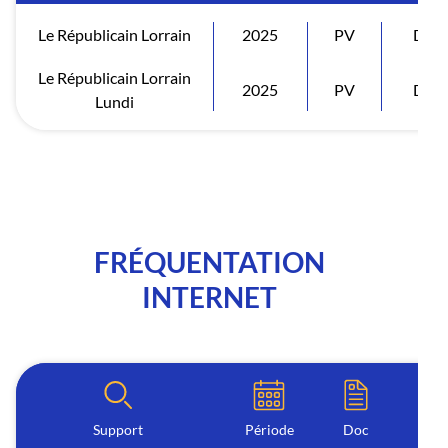
Le Républicain Lorrain
2025
PV
Diff
Le Républicain Lorrain
2025
PV
Diff
Lundi
FRÉQUENTATION
INTERNET
Support
Période
Doc
I