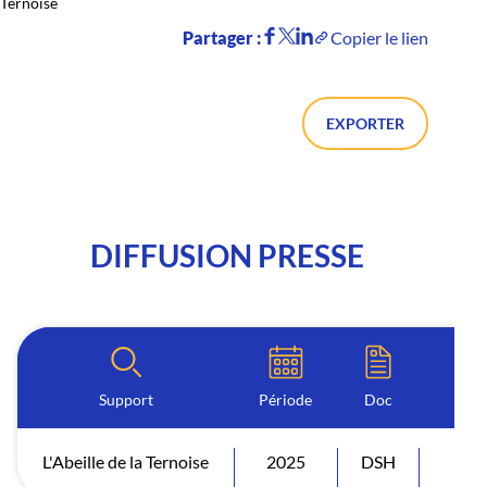
Ternoise
Partager :
Copier le lien
EXPORTER
DIFFUSION PRESSE
Support
Période
Doc
L'Abeille de la Ternoise
2025
DSH
Diff