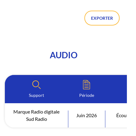
EXPORTER
AUDIO
Support
Période
In
Marque Radio digitale
Juin 2026
Écoutes a
Sud Radio