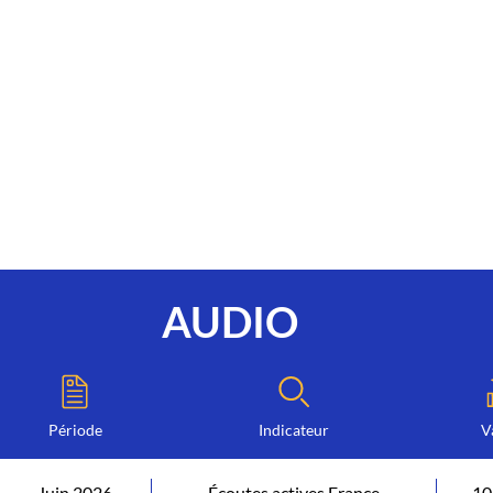
AUDIO
Période
Indicateur
V
Juin 2026
Écoutes actives France
10