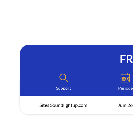
F
Support
Période
Sites Soundlightup.com
Juin 26