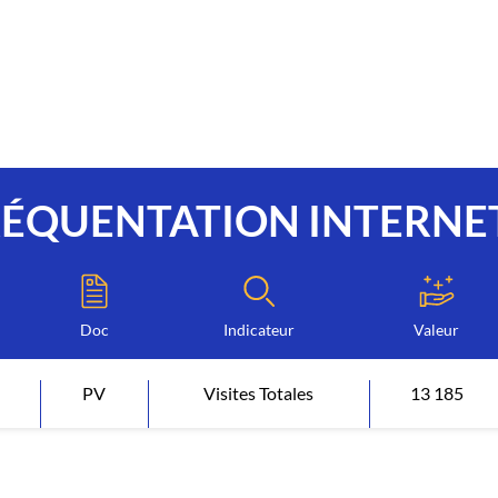
RÉQUENTATION INTERNE
Doc
Indicateur
Valeur
PV
Visites Totales
13 185