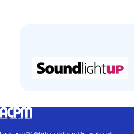
La mission de l'ACPM est d'être le tiers certificateur des médias.