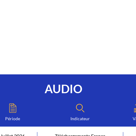
AUDIO
Période
Indicateur
V
Juillet 2026
Téléchargements France