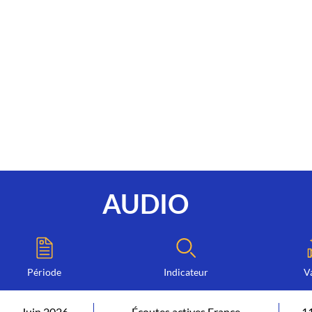
AUDIO
Période
Indicateur
V
Juin 2026
Écoutes actives France
1