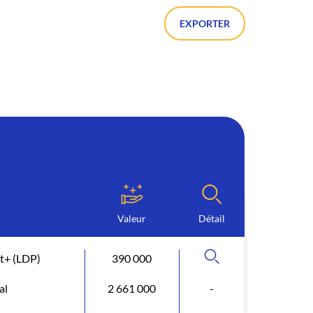
EXPORTER
Valeur
Détail
t+ (LDP)
390 000
al
2 661 000
-