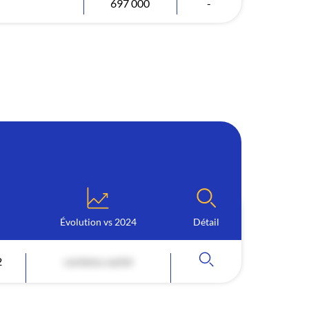
697 000
-
Évolution vs 2024
Détail
2
contenu caché