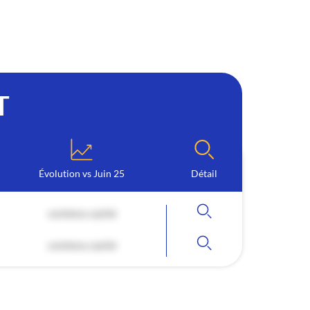
T
Évolution vs Juin 25
Détail
contenu caché
contenu caché