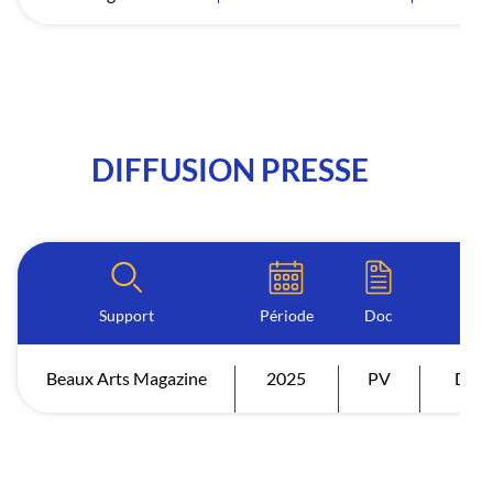
DIFFUSION PRESSE
Support
Période
Doc
Beaux Arts Magazine
2025
PV
Diff