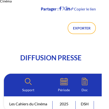
Cinéma
Partager :
Copier le lien
EXPORTER
DIFFUSION PRESSE
Support
Période
Doc
Les Cahiers du Cinéma
2025
DSH
Diff