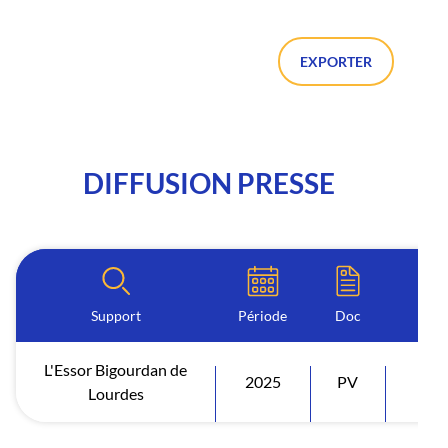
EXPORTER
DIFFUSION PRESSE
Support
Période
Doc
L'Essor Bigourdan de
2025
PV
Diff
Lourdes