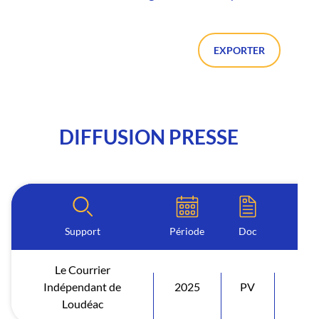
EXPORTER
DIFFUSION PRESSE
Support
Période
Doc
Le Courrier
Indépendant de
2025
PV
Diff
Loudéac