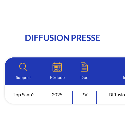
DIFFUSION PRESSE
Support
Période
Doc
Indic
Top Santé
2025
PV
Diffusion F