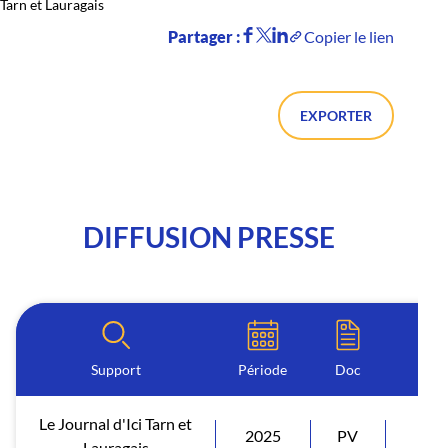
Tarn et Lauragais
Partager :
Copier le lien
EXPORTER
DIFFUSION PRESSE
Support
Période
Doc
Le Journal d'Ici Tarn et
2025
PV
Diff
Lauragais