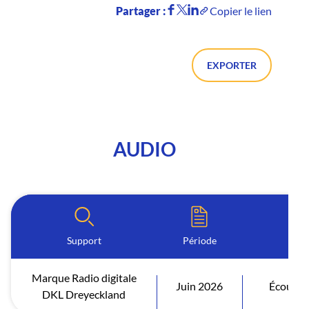
Partager :
Copier le lien
EXPORTER
AUDIO
Support
Période
I
Marque Radio digitale
Juin 2026
Écoutes 
DKL Dreyeckland