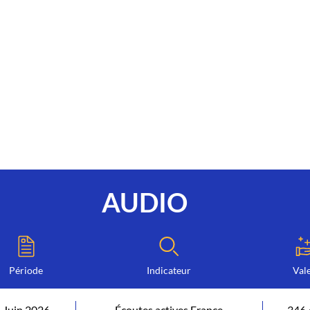
AUDIO
Période
Indicateur
Val
Juin 2026
Écoutes actives France
346 