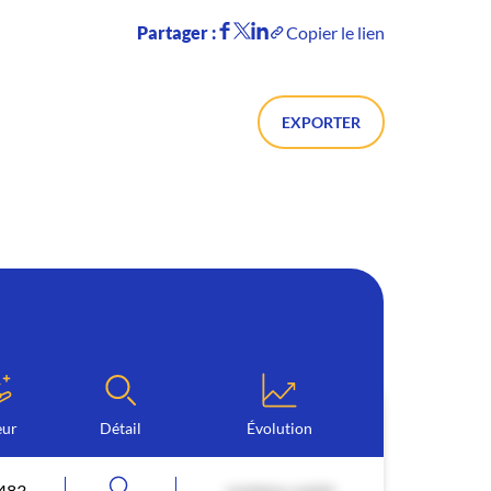
Partager :
Copier le lien
EXPORTER
eur
Détail
Évolution
483
contenu caché