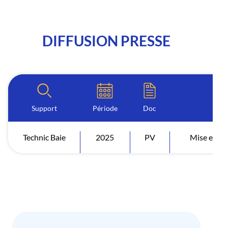
DIFFUSION PRESSE
Support
Période
Doc
In
Technic Baie
2025
PV
Mise en dis