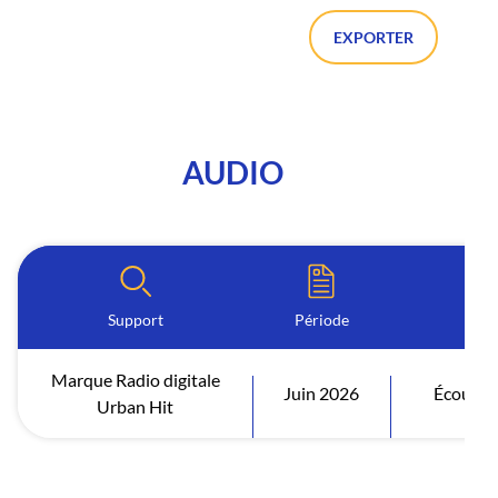
EXPORTER
AUDIO
Support
Période
I
Marque Radio digitale
Juin 2026
Écoutes 
Urban Hit