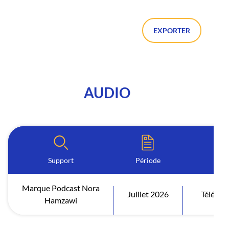
EXPORTER
AUDIO
Support
Période
Marque Podcast Nora
Juillet 2026
Télécha
Hamzawi