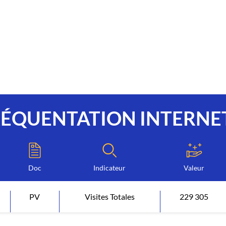
RÉQUENTATION INTERNE
Doc
Indicateur
Valeur
PV
Visites Totales
229 305