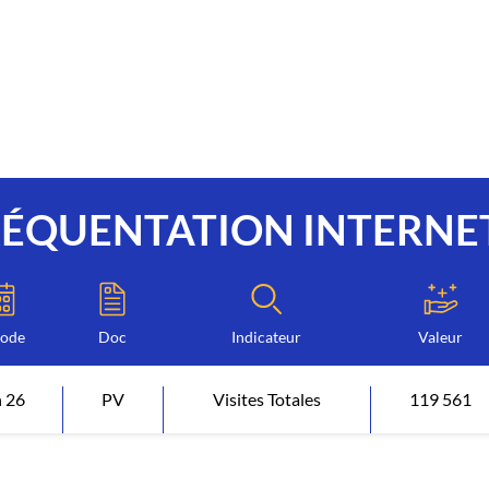
RÉQUENTATION INTERNE
iode
Doc
Indicateur
Valeur
n 26
PV
Visites Totales
119 561