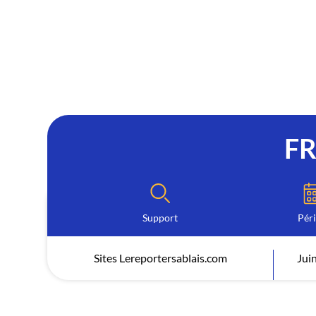
F
Support
Pér
Sites Lereportersablais.com
Jui