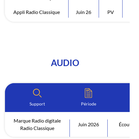
Appli Radio Classique
Juin 26
PV
Vis
AUDIO
Support
Période
In
Marque Radio digitale
Juin 2026
Écoutes a
Radio Classique