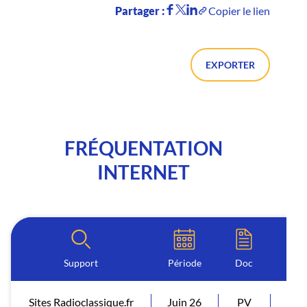
Partager :
Copier le lien
EXPORTER
FRÉQUENTATION
INTERNET
Support
Période
Doc
I
Sites Radioclassique.fr
Juin 26
PV
Vis