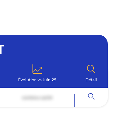
T
Évolution vs Juin 25
Détail
contenu caché