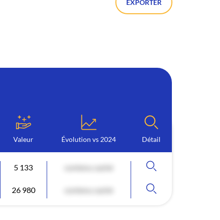
EXPORTER
Valeur
Évolution vs 2024
Détail
5 133
contenu caché
26 980
contenu caché