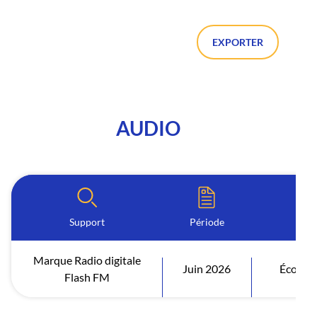
EXPORTER
AUDIO
Support
Période
I
Marque Radio digitale
Juin 2026
Écoutes
Flash FM