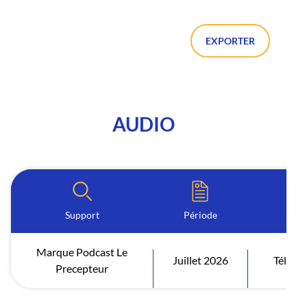
EXPORTER
AUDIO
Support
Période
Marque Podcast Le
Juillet 2026
Téléch
Precepteur