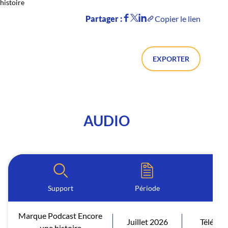
histoire
Partager :
Copier le lien
EXPORTER
AUDIO
Support
Période
Marque Podcast Encore
Juillet 2026
Télécha
une histoire