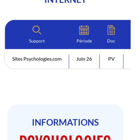
Support
Période
Doc
I
Sites Psychologies.com
Juin 26
PV
Vis
INFORMATIONS